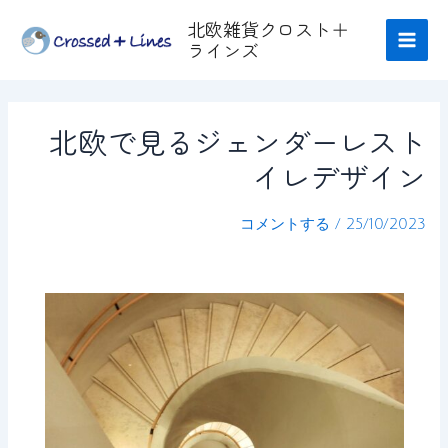
内
Post
Main
北欧雑貨クロスト＋
容
navigation
ラインズ
Men
を
ス
キ
北欧で見るジェンダーレスト
ッ
プ
イレデザイン
コメントする
/
25/10/2023