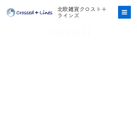
内
Main
北欧雑貨クロスト＋
容
ラインズ
Men
を
ス
Hanne H
キ
ッ
プ