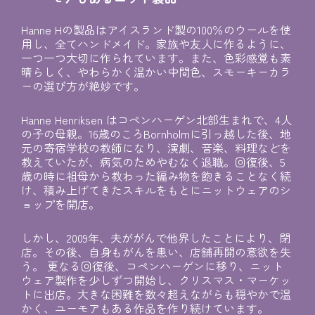
Hanne Hの製品はアイスランド製の100％のウールを使
用し、全てハンドメイド。家族や友人に作るように、
一つ一つ大切に作られています。また、色彩感覚も素
晴らしく、やわらかく温かい中間色、スモーキーカラ
ーの選び方が絶妙です。
Hanne Henriksen はコペンハーゲン北部生まれで、4人
の子の母親。16歳のころBornholmに引っ越した後、地
元の寄宿学校の教師になり、演劇、音楽、料理などを
教えていたが、病気のためやむなく退職。回復後、5
歳の時に祖母から教わった編み物を飽きることなく続
け、積み上げてきたスキルをもとにニットウェアのシ
ョップを開店。
しかし、2009年、夫ががんで他界したことにより、閉
店。その後、自身もがんを患い、店舗再開の意欲を失
う。 更なる回復後、コペンハーゲンに移り、ニット
ウェア製作を少しずつ開始し、クリスマス・マーケッ
トに出店。大きな困難を数々超えながらも穏やかで温
かく、ユーモアもある作品を作り続けています。