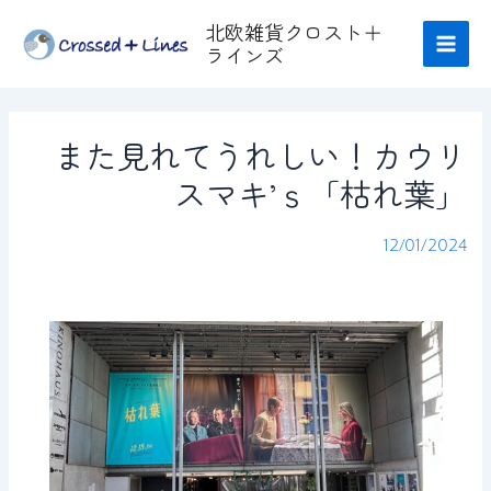
内
Post
Main
北欧雑貨クロスト＋
容
navigation
ラインズ
Men
を
ス
キ
また見れてうれしい！カウリ
ッ
プ
スマキ’ｓ「枯れ葉」
12/01/2024