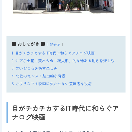
■ おしながき ■
非表示
1
目がチカチカするIT時代に和らぐアナログ映画
2
シブさ全開！変わらぬ「紙人形」的な味ある動きを楽しむ
3
笑いどころを探す楽しみ
4
北欧のセンス：魅力的な背景
5
カウリスマキ映画に欠かせない芸達者な役者
目がチカチカするIT時代に和らぐア
ナログ映画