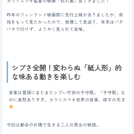
カウリスマキ監督の映画「枯れ葉」見てきました！
昨年のフィンランド映画祭に先行上映がありましたが、余
裕をもって見たかったので、我慢して見送り、年末はバタ
バタで行けず、ようやく見られて安堵。
シブさ全開！変わらぬ「紙人形」的
な味ある動きを楽しむ
音楽は冒頭にまたまたシブい竹田の子守歌。「子守歌」な
のに哀愁ありすぎ。カウリスマキ世界の音楽、探すの天才
今回は都会の片隅で生きる二人の男女の物語。