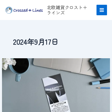
内
Main
北欧雑貨クロスト＋
容
ラインズ
Men
を
ス
キ
ッ
プ
2024年9月17日
ケ
ア
ホ
ル
ム
展
に
滑
り